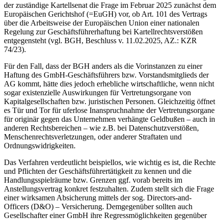
der zuständige Kartellsenat die Frage im Februar 2025 zunächst dem
Europäischen Gerichtshof (=EuGH) vor, ob Art. 101 des Vertrags
über die Arbeitsweise der Europäischen Union einer nationalen
Regelung zur Geschäftsführerhaftung bei Kartellrechtsverstößen
entgegensteht (vgl. BGH, Beschluss v. 11.02.2025, AZ.: KZR
74/23).
Für den Fall, dass der BGH anders als die Vorinstanzen zu einer
Haftung des GmbH-Geschäftsführers bzw. Vorstandsmitglieds der
AG kommt, hätte dies jedoch erhebliche wirtschaftliche, wenn nicht
sogar existenzielle Auswirkungen für Vertretungsorgane von
Kapitalgesellschaften bzw. juristischen Personen. Gleichzeitig öffnet
es Tür und Tor für uferlose Inanspruchnahme der Vertretungsorgane
für originär gegen das Unternehmen verhängte Geldbußen – auch in
anderen Rechtsbereichen – wie z.B. bei Datenschutzverstößen,
Menschenrechtsverletzungen, oder anderer Straftaten und
Ordnungswidrigkeiten.
Das Verfahren verdeutlicht beispiellos, wie wichtig es ist, die Rechte
und Pflichten der Geschäftsführertätigkeit zu kennen und die
Handlungsspielräume bzw. Grenzen ggf. vorab bereits im
Anstellungsvertrag konkret festzuhalten. Zudem stellt sich die Frage
einer wirksamen Absicherung mittels der sog. Directors-and-
Officers (D&O) – Versicherung. Demgegenüber sollten auch
Gesellschafter einer GmbH ihre Regressmöglichkeiten gegenüber