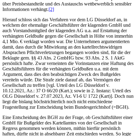
über Preisbestandteile und des Austauschs wettbewerblich sensibler
Informationen verhängt.
[2]
Hierauf schloss sich das Verfahren vor dem LG Düsseldorf an, in
welchem der ehemalige Geschäftsführer der klagenden GmbH und
auch Vorstandsmitglied der klagenden AG u.a. auf Erstattung der
verhängten Geldbuße gegen die Gesellschaft in Höhe von immerhin
4,1 Mio. € verklagt worden war. Die Unternehmen argumentierten
damit, dass durch die Mitwirkung an den kartellrechtswidrigen
Absprachen Pflichtverletzungen begangen worden sind, für die der
Beklagte gem. §§ 43 Abs. 2 GmbHG bzw. 93 Abs. 2 S. 1 AktG
persönlich hafte. Zwar verneinten die Vorinstanzen eine Haftung des
Geschäftsführers für die verhängten Geldbußen u.a. mit dem
Argument, dass dies den beabsichtigen Zweck des Bußgeldes
vereiteln würde. Die Strafe ziele darauf ab, das Vermögen der
Gesellschaft zu treffen [vgl. Urteil des LG Düsseldorf v.
10.12.2021, Az.: 37 O 66/20 (Kart.); sowie in 2. Instanz: Urteil des
OLG Düsseldorf v. 27.07.2023, Az. VI-6 U 1722 (Kart)]. Doch nun
liegt die bislang höchstrichterlich noch nicht entschiedene
Fragestellung zur Entscheidung beim Bundesgerichtshof (=BGH).
Eine Entscheidung des BGH zu der Frage, ob Geschäftsführer einer
GmbH für Bußgelder des Kartellamtes von der Gesellschaft in
Regress genommen werden können, mithin hierfür persönlich
haften, dürfte nicht in absehbarer Zeit entschieden werden. So legte