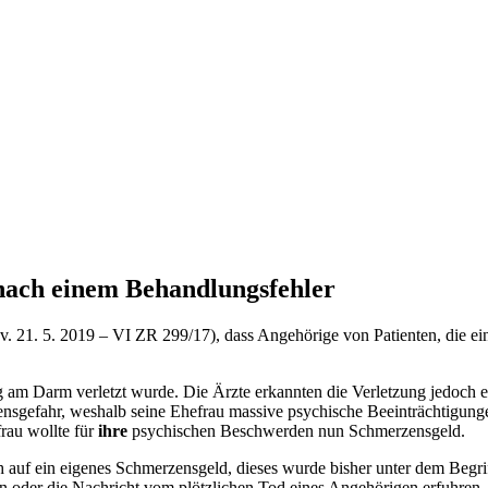
nach einem Behandlungsfehler
. v. 21. 5. 2019 – VI ZR 299/17), dass Angehörige von Patienten, die 
g am Darm verletzt wurde. Die Ärzte erkannten die Verletzung jedoch e
sgefahr, weshalb seine Ehefrau massive psychische Beeinträchtigung
rau wollte für
ihre
psychischen Beschwerden nun Schmerzensgeld.
uch auf ein eigenes Schmerzensgeld, dieses wurde bisher unter dem Beg
 oder die Nachricht vom plötzlichen Tod eines Angehörigen erfuhren,