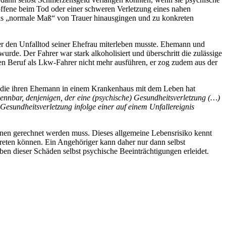
roffene beim Tod oder einer schweren Verletzung eines nahen
 das „normale Maß“ von Trauer hinausgingen und zu konkreten
r den Unfalltod seiner Ehefrau miterleben musste. Ehemann und
e. Der Fahrer war stark alkoholisiert und überschritt die zulässige
en Beruf als Lkw-Fahrer nicht mehr ausführen, er zog zudem aus der
u die ihren Ehemann in einem Krankenhaus mit dem Leben hat
kennbar, denjenigen, der eine (psychische) Gesundheitsverletzung (…)
Gesundheitsverletzung infolge einer auf einem Unfallereignis
onen gerechnet werden muss. Dieses allgemeine Lebensrisiko kennt
eten können. Ein Angehöriger kann daher nur dann selbst
en dieser Schäden selbst psychische Beeinträchtigungen erleidet.