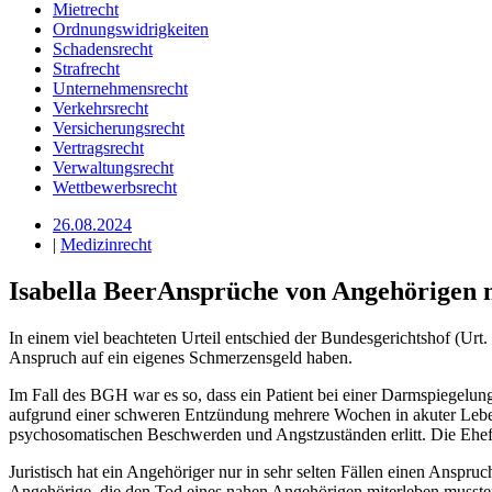
Mietrecht
Ordnungswidrigkeiten
Schadensrecht
Strafrecht
Unternehmensrecht
Verkehrsrecht
Versicherungsrecht
Vertragsrecht
Verwaltungsrecht
Wettbewerbsrecht
26.08.2024
|
Medizinrecht
Isabella Beer
Ansprüche von Angehörigen 
In einem viel beachteten Urteil entschied der Bundesgerichtshof (Urt
Anspruch auf ein eigenes Schmerzensgeld haben.
Im Fall des BGH war es so, dass ein Patient bei einer Darmspiegelun
aufgrund einer schweren Entzündung mehrere Wochen in akuter Leben
psychosomatischen Beschwerden und Angstzuständen erlitt. Die Ehef
Juristisch hat ein Angehöriger nur in sehr selten Fällen einen Anspr
Angehörige, die den Tod eines nahen Angehörigen miterleben mussten