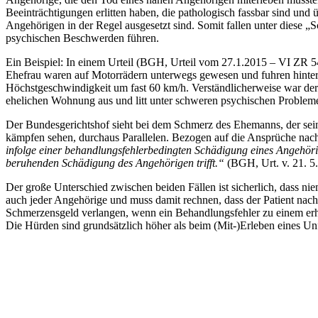
Beeinträchtigungen erlitten haben, die pathologisch fassbar sind un
Angehörigen in der Regel ausgesetzt sind. Somit fallen unter diese
psychischen Beschwerden führen.
Ein Beispiel: In einem Urteil (BGH, Urteil vom 27.1.2015 – VI ZR 
Ehefrau waren auf Motorrädern unterwegs gewesen und fuhren hintere
Höchstgeschwindigkeit um fast 60 km/h. Verständlicherweise war der
ehelichen Wohnung aus und litt unter schweren psychischen Problem
Der Bundesgerichtshof sieht bei dem Schmerz des Ehemanns, der sei
kämpfen sehen, durchaus Parallelen. Bezogen auf die Ansprüche na
infolge einer behandlungsfehlerbedingten Schädigung eines Angehörige
beruhenden Schädigung des Angehörigen trifft.“
(BGH, Urt. v. 21. 5
Der große Unterschied zwischen beiden Fällen ist sicherlich, dass 
auch jeder Angehörige und muss damit rechnen, dass der Patient na
Schmerzensgeld verlangen, wenn ein Behandlungsfehler zu einem erheb
Die Hürden sind grundsätzlich höher als beim (Mit-)Erleben eines Un