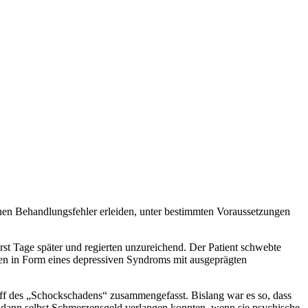
einen Behandlungsfehler erleiden, unter bestimmten Voraussetzungen
rst Tage später und regierten unzureichend. Der Patient schwebte
en in Form eines depressiven Syndroms mit ausgeprägten
riff des „Schockschadens“ zusammengefasst. Bislang war es so, dass
 dann selbst Schmerzensgeld verlangen konnten, wenn sie psychische