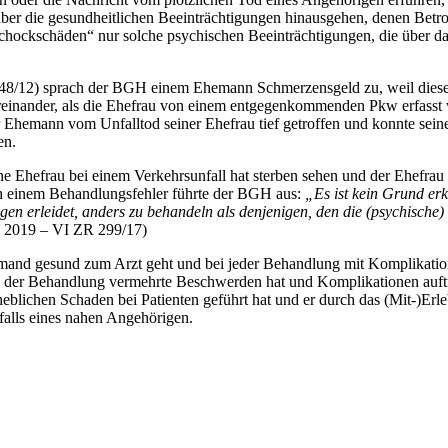
d über die gesundheitlichen Beeinträchtigungen hinausgehen, denen Bet
 „Schockschäden“ nur solche psychischen Beeinträchtigungen, die über
548/12) sprach der BGH einem Ehemann Schmerzensgeld zu, weil diese
inander, als die Ehefrau von einem entgegenkommenden Pkw erfasst wurd
 Ehemann vom Unfalltod seiner Ehefrau tief getroffen und konnte sein
en.
ne Ehefrau bei einem Verkehrsunfall hat sterben sehen und der Ehefra
ch einem Behandlungsfehler führte der BGH aus:
„Es ist kein Grund er
n erleidet, anders zu behandeln als denjenigen, den die (psychische) 
. 2019 – VI ZR 299/17)
niemand gesund zum Arzt geht und bei jeder Behandlung mit Komplikati
ch der Behandlung vermehrte Beschwerden hat und Komplikationen auftr
lichen Schaden bei Patienten geführt hat und er durch das (Mit-)Erleb
falls eines nahen Angehörigen.